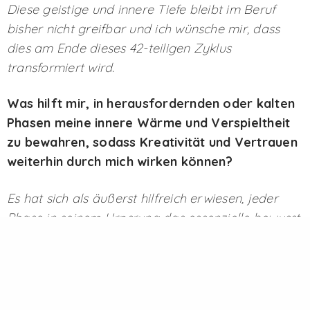
Diese geistige und innere Tiefe bleibt im Beruf
bisher nicht greifbar und ich wünsche mir, dass
dies am Ende dieses 42-teiligen Zyklus
transformiert wird.
Was hilft mir, in herausfordernden oder kalten
Phasen meine innere Wärme und Verspieltheit
zu bewahren, sodass Kreativität und Vertrauen
weiterhin durch mich wirken können?
Es hat sich als äußerst hilfreich erwiesen, jeder
Phase in seinem Urpsrung das essenzielle bewusst
abzugewinnen. Einerseits, um die jeweiligen
„Vorzüge“ in den schwereren Aspekten den
anderen Phasen entgegenzustellen. Und
andererseits um auch in der Kälte die Fülle des