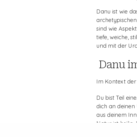
Danu ist wie da
archetypischen 
sind wie Aspek
tiefe, weiche, s
und mit der Urq
Kontakt
Danu im
Marta Elwira Bloch
Im Kontext der 
hello@martabloch.de
Du bist Teil ein
dich an deinen U
aus deinem Inne
Natur ist heilig