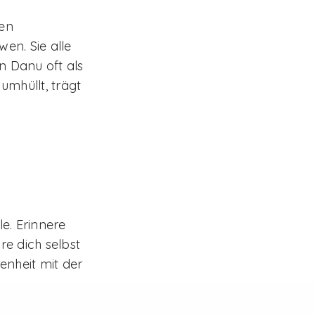
ren
en. Sie alle
n Danu oft als
 umhüllt, trägt
Links
Blog
Impressum
Bloch
Datenschutzerklärung
ed.
le. Erinnere
re dich selbst
enheit mit der