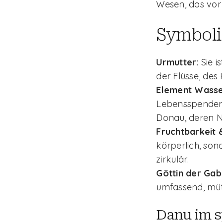
Wesen, das vor
Symboli
Urmutter:
Sie i
der Flüsse, des
Element Wasse
Lebensspenderin
Donau, deren N
Fruchtbarkeit 
körperlich, sond
zirkulär.
Göttin der Gab
umfassend, mütt
Danu im s