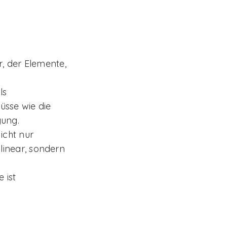
r, der Elemente,
ls
üsse wie die
gung.
icht nur
t linear, sondern
 ist