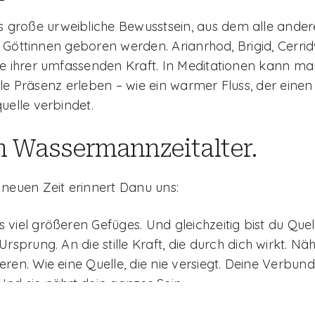
s große urweibliche Bewusstsein, aus dem alle ande
Göttinnen geboren werden. Arianrhod, Brigid, Cerridw
te ihrer umfassenden Kraft. In Meditationen kann ma
tille Präsenz erleben – wie ein warmer Fluss, der einen
uelle verbindet.
Profile
Copyright
 Wassermannzeitalter.
Linkedin
© Marta Elwira 
neuen Zeit erinnert Danu uns:
All rights reserv
es viel größeren Gefüges. Und gleichzeitig bist du Quel
rsprung. An die stille Kraft, die durch dich wirkt. Näh
ren. Wie eine Quelle, die nie versiegt. Deine Verbund
. Und sie nährt dein ganzes Sein.