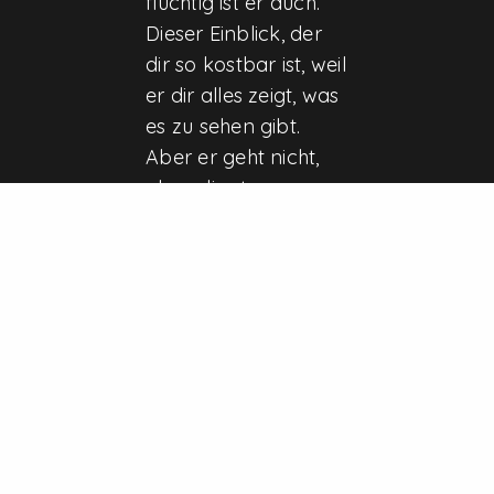
flüchtig ist er auch.
Dieser Einblick, der
dir so kostbar ist, weil
er dir alles zeigt, was
es zu sehen gibt.
Aber er geht nicht,
ohne dir etwas zu
hinterlassen. Du
erhältst diese
besondere
Perspektive, die du
nun jederzeit
einnehmen kannst,
wann immer du
willst. Eine
Perspektive, dank